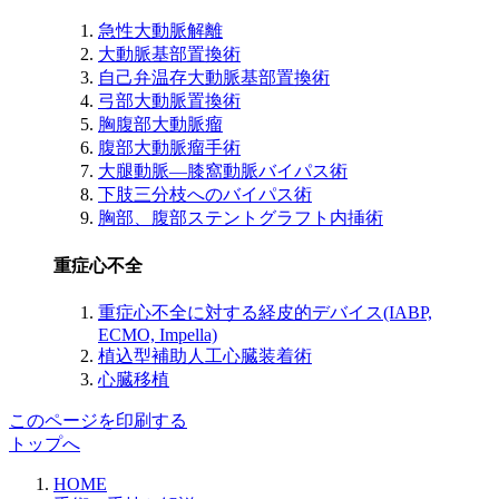
急性大動脈解離
大動脈基部置換術
自己弁温存大動脈基部置換術
弓部大動脈置換術
胸腹部大動脈瘤
腹部大動脈瘤手術
大腿動脈―膝窩動脈バイパス術
下肢三分枝へのバイパス術
胸部、腹部ステントグラフト内挿術
重症心不全
重症心不全に対する経皮的デバイス(IABP,
ECMO, Impella)
植込型補助人工心臓装着術
心臓移植
このページを印刷する
トップへ
HOME