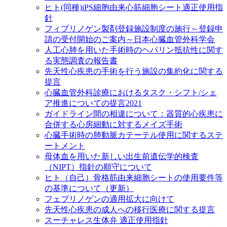
ヒト(同種)iPS細胞由来心筋細胞シート適正使用指
針
フィブリノゲン製剤登録施設制度の施行～登録申
請の受付開始のご案内～日本心臓血管外科学会
人工心肺を用いた手術時のヘパリン抵抗性に関す
る実態調査の報告書
先天性心疾患の手術を行う施設の集約化に関する
提言
心臓血管外科診療におけるタスク・シフト/シェ
ア推進についての提言2021
ガイドライン間の相違について：器質的心疾患に
合併する心房細動に対するメイズ手術
心臓手術時の肺動脈カテーテル使用に関するステ
ートメント
母体血を用いた新しい出生前遺伝学的検査
（NIPT）指針の順守について
ヒト（自己）骨格筋由来細胞シートの使用要件等
の基準について（更新）
フェブリノゲンの適用拡大に向けて
先天性心疾患の成人への移行医療に関する提言
スーチャレス生体弁 適正使用指針