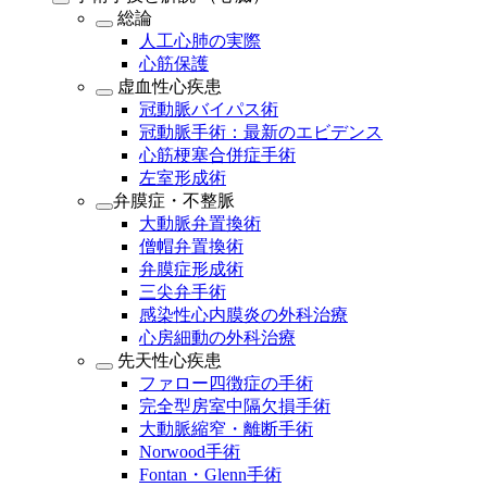
総論
人工心肺の実際
心筋保護
虚血性心疾患
冠動脈バイパス術
冠動脈手術：最新のエビデンス
心筋梗塞合併症手術
左室形成術
弁膜症・不整脈
大動脈弁置換術
僧帽弁置換術
弁膜症形成術
三尖弁手術
感染性心内膜炎の外科治療
心房細動の外科治療
先天性心疾患
ファロー四徴症の手術
完全型房室中隔欠損手術
大動脈縮窄・離断手術
Norwood手術
Fontan・Glenn手術