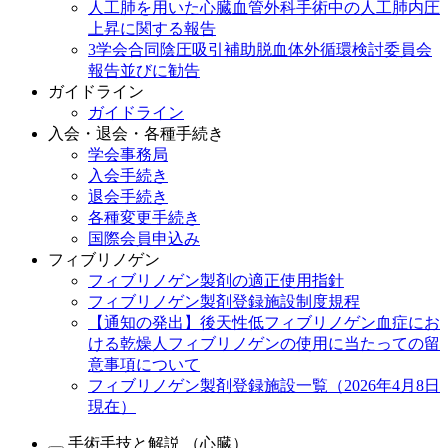
人工肺を用いた心臓血管外科手術中の人工肺内圧
上昇に関する報告
3学会合同陰圧吸引補助脱血体外循環検討委員会
報告並びに勧告
ガイドライン
ガイドライン
入会・退会・各種手続き
学会事務局
入会手続き
退会手続き
各種変更手続き
国際会員申込み
フィブリノゲン
フィブリノゲン製剤の適正使用指針
フィブリノゲン製剤登録施設制度規程
【通知の発出】後天性低フィブリノゲン血症にお
ける乾燥人フィブリノゲンの使用に当たっての留
意事項について
フィブリノゲン製剤登録施設一覧（2026年4月8日
現在）
手術手技と解説 （心臓）