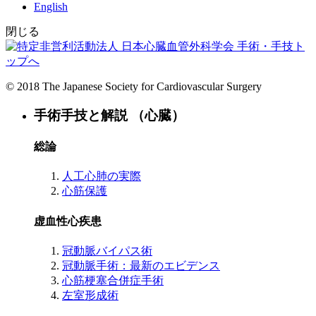
English
閉じる
手術・手技ト
ップへ
© 2018 The Japanese Society for Cardiovascular Surgery
手術手技と解説 （心臓）
総論
人工心肺の実際
心筋保護
虚血性心疾患
冠動脈バイパス術
冠動脈手術：最新のエビデンス
心筋梗塞合併症手術
左室形成術