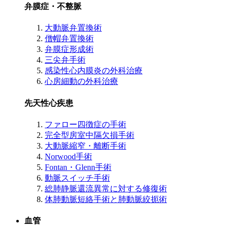
弁膜症・不整脈
大動脈弁置換術
僧帽弁置換術
弁膜症形成術
三尖弁手術
感染性心内膜炎の外科治療
心房細動の外科治療
先天性心疾患
ファロー四徴症の手術
完全型房室中隔欠損手術
大動脈縮窄・離断手術
Norwood手術
Fontan・Glenn手術
動脈スイッチ手術
総肺静脈還流異常に対する修復術
体肺動脈短絡手術と肺動脈絞扼術
血管