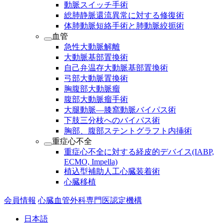
動脈スイッチ手術
総肺静脈還流異常に対する修復術
体肺動脈短絡手術と肺動脈絞扼術
血管
急性大動脈解離
大動脈基部置換術
自己弁温存大動脈基部置換術
弓部大動脈置換術
胸腹部大動脈瘤
腹部大動脈瘤手術
大腿動脈―膝窩動脈バイパス術
下肢三分枝へのバイパス術
胸部、腹部ステントグラフト内挿術
重症心不全
重症心不全に対する経皮的デバイス(IABP,
ECMO, Impella)
植込型補助人工心臓装着術
心臓移植
会員情報
心臓血管外科専門医認定機構
日本語