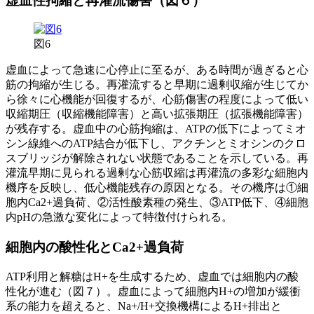
虚血性拘縮と再灌流傷害（図６）
図6
虚血によって急速に心停止に至るが、ある時間が過ぎると心
筋の拘縮が生じる。再灌流すると早期に過剰収縮が生じてか
ら徐々に心機能が回復するが、心筋傷害の程度によって低い
収縮期圧（収縮機能障害）と高い拡張期圧（拡張機能障害）
が残存する。虚血中の心筋拘縮は、ATPの低下によってミオ
シン線維へのATP結合が低下し、アクチンとミオシンのクロ
スブリッジが解除されない状態であることを示している。再
灌流早期に見られる過剰な心筋収縮は再灌流の多彩な細胞内
機序を反映し、低心機能残存の原因となる。その機序は①細
胞内Ca2+過負荷、②活性酸素種の発生、③ATP低下、④細胞
内pHの急激な変化によって特徴付けられる。
細胞内の酸性化とCa2+過負荷
ATP利用と解糖はH+を生成するため、虚血では細胞内の酸
性化が進む（図７）。虚血によって細胞内H+の増加が緩衝
系の能力を超えると、Na+/H+交換機構によるH+排出と