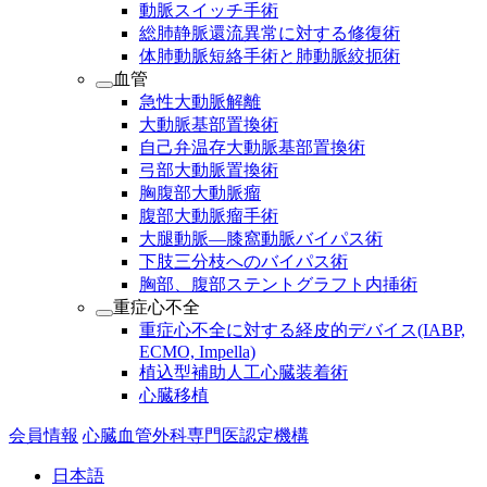
動脈スイッチ手術
総肺静脈還流異常に対する修復術
体肺動脈短絡手術と肺動脈絞扼術
血管
急性大動脈解離
大動脈基部置換術
自己弁温存大動脈基部置換術
弓部大動脈置換術
胸腹部大動脈瘤
腹部大動脈瘤手術
大腿動脈―膝窩動脈バイパス術
下肢三分枝へのバイパス術
胸部、腹部ステントグラフト内挿術
重症心不全
重症心不全に対する経皮的デバイス(IABP,
ECMO, Impella)
植込型補助人工心臓装着術
心臓移植
会員情報
心臓血管外科専門医認定機構
日本語