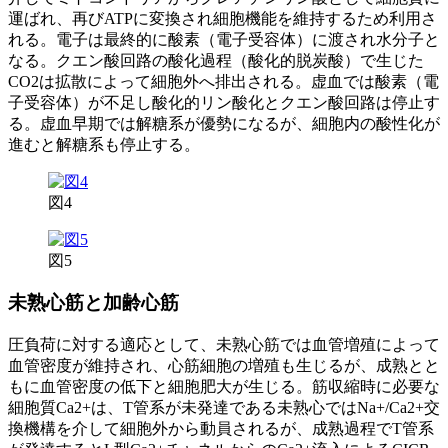
運ばれ、再びATPに変換され細胞機能を維持するため利用さ
れる。電子は最終的に酸素（電子受容体）に渡され水分子と
なる。クエン酸回路の酸化過程（酸化的脱炭酸）で生じた
CO2は拡散によって細胞外へ排出される。虚血では酸素（電
子受容体）が不足し酸化的リン酸化とクエン酸回路は停止す
る。虚血早期では解糖系が優勢になるが、細胞内の酸性化が
進むと解糖系も停止する。
図4
図5
未熟心筋と加齢心筋
圧負荷に対する適応として、未熟心筋では血管増殖によって
血管密度が維持され、心筋細胞の増殖も生じるが、成熟とと
もに血管密度の低下と細胞肥大が生じる。筋収縮時に必要な
細胞質Ca2+は、T管系が未発達である未熟心ではNa+/Ca2+交
換機構を介して細胞外から動員されるが、成熟過程でT管系