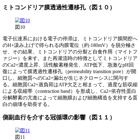
ミトコンドリア膜透過性遷移孔（図１０）
図10
電子伝達系における電子の停滞は、ミトコンドリア膜間腔へ
のH+汲み上げで得られる内膜電位（約-180mV）を脱分極さ
せ、その結果、ミトコンドリアの分裂と自食作用（マイトフ
ァジー）を来す。また再灌流時の特徴としてミトコンドリア
のCa2+濃度上昇、活性酸素種発生、ATP低下、急激なpH回
復によって膜透過性遷移孔（permeability transition pore）が開
口し、細胞質へのCa2+漏出が生じネクローシスに関与す
る。細胞質Ca2+過負荷はATP欠乏と相まって、過度な筋収縮
による収縮帯（contraction band）を形成し、Ca2+依存性蛋白
分解酵素の亢進によって細胞膜および細胞構造を支持する蛋
白の崩壊を助長する。
側副血行を介する冠循環の影響（図１１）
図11