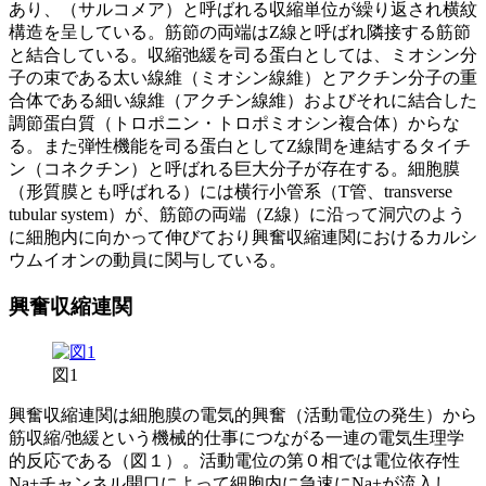
あり、（サルコメア）と呼ばれる収縮単位が繰り返され横紋
構造を呈している。筋節の両端はZ線と呼ばれ隣接する筋節
と結合している。収縮弛緩を司る蛋白としては、ミオシン分
子の束である太い線維（ミオシン線維）とアクチン分子の重
合体である細い線維（アクチン線維）およびそれに結合した
調節蛋白質（トロポニン・トロポミオシン複合体）からな
る。また弾性機能を司る蛋白としてZ線間を連結するタイチ
ン（コネクチン）と呼ばれる巨大分子が存在する。細胞膜
（形質膜とも呼ばれる）には横行小管系（T管、transverse
tubular system）が、筋節の両端（Z線）に沿って洞穴のよう
に細胞内に向かって伸びており興奮収縮連関におけるカルシ
ウムイオンの動員に関与している。
興奮収縮連関
図1
興奮収縮連関は細胞膜の電気的興奮（活動電位の発生）から
筋収縮/弛緩という機械的仕事につながる一連の電気生理学
的反応である（図１）。活動電位の第０相では電位依存性
Na+チャンネル開口によって細胞内に急速にNa+が流入し