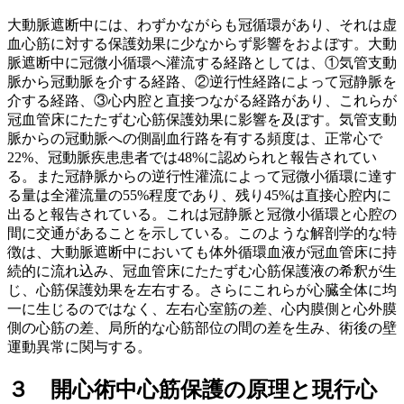
大動脈遮断中には、わずかながらも冠循環があり、それは虚
血心筋に対する保護効果に少なからず影響をおよぼす。大動
脈遮断中に冠微小循環へ灌流する経路としては、①気管支動
脈から冠動脈を介する経路、②逆行性経路によって冠静脈を
介する経路、③心内腔と直接つながる経路があり、これらが
冠血管床にたたずむ心筋保護効果に影響を及ぼす。気管支動
脈からの冠動脈への側副血行路を有する頻度は、正常心で
22%、冠動脈疾患患者では48%に認められと報告されてい
る。また冠静脈からの逆行性灌流によって冠微小循環に達す
る量は全灌流量の55%程度であり、残り45%は直接心腔内に
出ると報告されている。これは冠静脈と冠微小循環と心腔の
間に交通があることを示している。このような解剖学的な特
徴は、大動脈遮断中においても体外循環血液が冠血管床に持
続的に流れ込み、冠血管床にたたずむ心筋保護液の希釈が生
じ、心筋保護効果を左右する。さらにこれらが心臓全体に均
一に生じるのではなく、左右心室筋の差、心内膜側と心外膜
側の心筋の差、局所的な心筋部位の間の差を生み、術後の壁
運動異常に関与する。
３ 開心術中心筋保護の原理と現行心