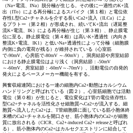
（Na+電流、INa）脱分極が生じる。その後に一過性のK+流
出（ITo）による再分極によるスパイク（第１相）と電位依
存性L型Ca2+チャネルを介する長いCa2+流入（ILCa）によ
るプラトー（第２相）が形成され、続いてK+流出（遅延整
流K+電流、IK）による再分極が生じ（第３相）、静止膜電
位に至る。静止膜電位（第４相）は高いK+透過性（内向き
整流K+電流、IK1）と低いNa+透過性によって分極（細胞膜
内側に負の電荷が残る）が維持されている（心室筋
で-90mV、心房筋で-80mV ～-90mV）。洞房結節や房室結節
における静止膜電位はより浅く（洞房結節：-50mV
～-60mV、房室結節：-60mV～-70mV）、活動電位の自発的
発火によるペースメーカー機能を有する。
興奮収縮連関における一連の細胞内Ca2+動態はカルシウム
ハンドリングと呼ばれている（図２）。心室筋細胞では活動
電位（第０相）が生じると、電位変化はT管の電位依存性L
型Ca2+チャネルを活性化させ細胞質へCa2+が流入する。細
胞質へ流入したCa2+は、T管細胞膜に面している筋小胞体終
末槽のCa2+チャネルを開口させ、筋小胞体内のCa2+が細胞
質に放出される（CICR、Ca2+-induced Ca2+ releaseと呼ばれ
る）。筋小胞体内のCa2+はカルセクエストリンに結合して