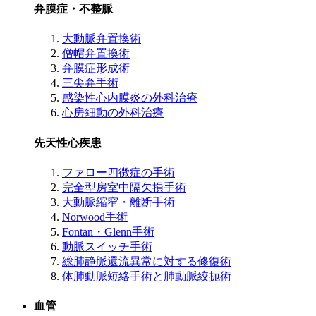
弁膜症・不整脈
大動脈弁置換術
僧帽弁置換術
弁膜症形成術
三尖弁手術
感染性心内膜炎の外科治療
心房細動の外科治療
先天性心疾患
ファロー四徴症の手術
完全型房室中隔欠損手術
大動脈縮窄・離断手術
Norwood手術
Fontan・Glenn手術
動脈スイッチ手術
総肺静脈還流異常に対する修復術
体肺動脈短絡手術と肺動脈絞扼術
血管