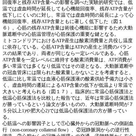
回復率と残存ATP含量への影響を調べた実験的研究では、低
温では虚血時間が延長しても心機能回復率、残存ATP含量が
低下しにくいのに対し、常温では虚血時間の延長によって心
機能回復率、残存ATP含量ともに著しく低下した（図１
６）。心筋の残存ATP含量は術後心機能に影響するため大動
脈遮断中の心筋温管理が心筋保護の重要な鍵となる。
ミトコンドリアにおけるATP産生は酸素消費量と共役し温度
に依存している。心筋ATP含量はATPの産生と消費のバラン
スの結果であり、両者が同じなら一定レベルである。心筋
ATP含量を一定レベルに維持する酸素消費量は、ATP消費が
多い常温では多くなり低温ではその逆となる。大動脈遮断中
の冠血管床には限られた酸素量しかないことを考慮すると、
低温に比し常温では血液心筋保護液の酸素供給予備力は小さ
く、虚血時間の遷延によるATP含量の低下が低温より常温で
大きいと考えられる（図１７）。臨床的に常温心筋保護法と
低温心筋保護法を比較した報告では、近年は常温心筋保護法
が勝っているという論文が多いものの、大動脈遮断時間が７
５分以上1)や肥大心2)では低温心筋保護法の方が勝ってい
る。
心筋温への影響因子として①心臓外からの冠動脈への側副血
行（non-coronary collateral flow）、②冠静脈洞からの逆行性