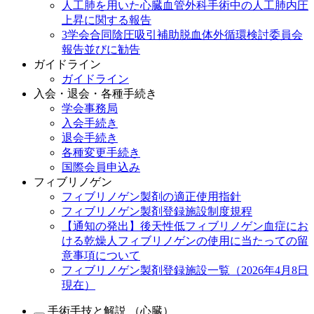
人工肺を用いた心臓血管外科手術中の人工肺内圧
上昇に関する報告
3学会合同陰圧吸引補助脱血体外循環検討委員会
報告並びに勧告
ガイドライン
ガイドライン
入会・退会・各種手続き
学会事務局
入会手続き
退会手続き
各種変更手続き
国際会員申込み
フィブリノゲン
フィブリノゲン製剤の適正使用指針
フィブリノゲン製剤登録施設制度規程
【通知の発出】後天性低フィブリノゲン血症にお
ける乾燥人フィブリノゲンの使用に当たっての留
意事項について
フィブリノゲン製剤登録施設一覧（2026年4月8日
現在）
手術手技と解説 （心臓）