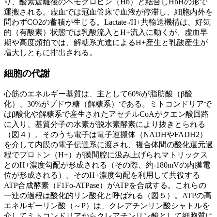
り、酸素遊離後のヘモグロビン（Hb）と結合しHbHの形で
運搬される。虚血では冠血管床で血液が停滞し、細胞内外を
問わずCO2の蓄積が生じる。Lactate-/H+共輸送機構は、好気
的（有酸素）状態では乳酸流入とH+流入に動くが、虚血早
期や高度頻拍では、解糖系亢進によるH+産生と乳酸産生が
増大しともに排出される。
細胞の代謝
心筋のエネルギー基質は、主として60%が脂肪酸（β酸
化）、30%がブドウ糖（解糖系）である。ミトコンドリアで
はβ酸化や解糖系で産生されたアセチルCoAがクエン酸回路
に入り、基質分子の水素が脱水素酵素により抜きとられる
（図４）。そのうち電子は電子運搬体（NADHやFADH2）
を介して内膜の電子伝達系に渡され、複合体間の酸化還元過
程でプロトン（H+）が膜間腔に汲み上げられマトリックス
とのH+濃度勾配が形成される（その際、約-180mVの内膜電
位が形成される）。そのH+濃度勾配を利用して共役する
ATP合成酵素（F1Fo-ATPase）がATPを合成する。これらの
一連の過程は酸化的リン酸化と呼ばれる（図５）。ATPの高
エネルギーリン酸（～P）は、クレアチンリン酸シャトルを
介してミトコンドリアからクレアチンリン酸として細胞質に