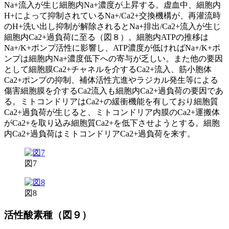
Na+流入が生じ細胞内Na+濃度が上昇する。虚血中、細胞内
H+によって抑制されているNa+/Ca2+交換機構が、再灌流時
のH+洗い出し抑制が解除されるとNa+排出/Ca2+流入が生じ
細胞内Ca2+過負荷に至る（図８）。細胞内ATPの推移は
Na+/K+ポンプ活性に影響し、ATP濃度が低ければNa+/K+ポ
ンプは細胞内Na+濃度低下への寄与が乏しい。また他の要因
として細胞膜Ca2+チャネルを介するCa2+流入、筋小胞体
Ca2+ポンプの抑制、補体活性亢進やラジカル発生等による
傷害細胞膜を介するCa2流入も細胞内Ca2+過負荷の要因であ
る。ミトコンドリアはCa2+の緩衝機能を有しており細胞質
Ca2+過負荷が生じると、ミトコンドリア内膜のCa2+運搬体
がCa2+を取り込み細胞質Ca2+を低下させようとする。細胞
内Ca2+過負荷はミトコンドリアCa2+過負荷を来す。
図7
図8
活性酸素種（図９）