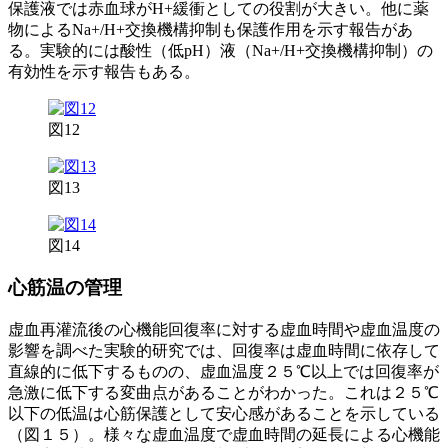
保護液では赤血球がH+緩衝としての役割が大きい。他に薬
物によるNa+/H+交換機構抑制も保護作用を示す報告があ
る。実験的には酸性（低pH）液（Na+/H+交換機構抑制）の
有効性を示す報告もある。
図12
図13
図14
心筋温の管理
虚血再灌流後の心機能回復率に対する虚血時間や虚血温度の
影響を調べた実験的研究では、回復率は虚血時間に依存して
直線的に低下するものの、虚血温度２５℃以上では回復率が
急激に低下する変曲点があることがわかった。これは２５℃
以下の低温は心筋保護として安心感があることを示している
（図１５）。様々な虚血温度で虚血時間の延長による心機能