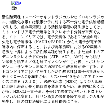
図9
活性酸素種（スーパーオキシドラジカルやヒドロキシラジカ
ル、過酸化水素）は酸素分子に対する不十分な電子供給過程
で生じる。虚血再灌流による活性酸素種の発生源としては、
ミトコンドリア電子伝達系とヌクレオチド分解が重要であ
る。ミトコンドリアでは、電子受容体であるO2が虚血時に
欠乏し電子運搬体（NADHやFADH2）からの電子が電子伝
達系内に停滞すること、および再灌流時におけるO2濃度の
急激な上昇によって活性酸素種が発生する。また虚血中のア
デニンヌクレオチドの分解（ATP、ADP、AMP）から脱リ
ン酸化と脱アミノ化を経てイノシンが生じた後、ヒポキサン
チン→キサンチン→尿酸の過程で活性酸素種が発生する。ミ
トコンドリアにおいて発生した活性酸素種は電子伝達系から
チトクロームCを漏出させ、カスパーゼ９を介してアポトー
シスに致る（図１０）。過酸化水素（H2O2）はラジカル種
に比較し寿命が長く脂質膜を通過するため、細胞内に広く広
がる。H2O2は一電子還元を受けて酸化力が強いヒドロキシ
ラジカルに変化し、膜リン脂質の酸化を経て脂質ラジカルが
発生し、膜の自動過酸化による膜傷害に至る。