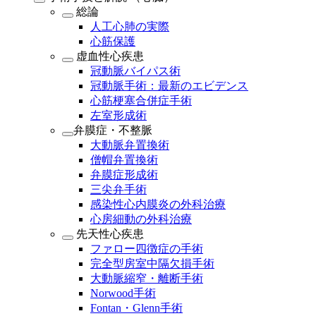
総論
人工心肺の実際
心筋保護
虚血性心疾患
冠動脈バイパス術
冠動脈手術：最新のエビデンス
心筋梗塞合併症手術
左室形成術
弁膜症・不整脈
大動脈弁置換術
僧帽弁置換術
弁膜症形成術
三尖弁手術
感染性心内膜炎の外科治療
心房細動の外科治療
先天性心疾患
ファロー四徴症の手術
完全型房室中隔欠損手術
大動脈縮窄・離断手術
Norwood手術
Fontan・Glenn手術