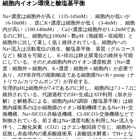
細胞内イオン環境と酸塩基平衡
Na+濃度は細胞外が高く（135-145mM）、細胞内が低いが
（6-10mM）、逆にK+濃度は細胞外が低く（3-4mM）、細胞
内が高い（100-140mM）。Ca2+濃度は細胞外が1-1.2mMであ
るのに対し、細胞内は100nM～数μM（弛緩期～収縮期）と
細胞外に比して著しく低く維持されている。細胞内への
Na+流入は活動電位の発生、酸塩基平衡、基質（グルコース
など）輸送を可能とし、K+排出は静止膜電位の維持を可能
にしている。そのため細胞内外のイオン濃度較差（Na+濃
度：細胞外＞細胞内、K+濃度：細胞外＜細胞内）が必要で
あり、ATP依存性の能動輸送である細胞膜Na+/K+ pump（ナ
トリウム/カリウムポンプ）が存在する。
生理的pHは細胞外が7.4であるのに対し、細胞内は7.1～7.2に
維持されている。代謝過程でのH+生成はATP利用（加水分
解）と解糖系による。細胞内pHの調節（酸塩基平衡）は細
胞内緩衝系のほか細胞膜のイオン移動機構であるNa+/H+交
換機構、Na+/HCO3-共輸送機構、Cl-/HCO3-交換機構などで
制御されている。前２者はNa+濃度勾配を利用しNa+流入を
伴う。二酸化炭素（CO2）はクエン酸回路で生じ、細胞外へ
拡散し赤血球内の重炭酸緩衝系（炭酸脱水酵素）でH+とな