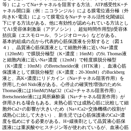
等）によってNa+チャネルを阻害する方法、ATP感受性K+チ
ャネル開口薬（例：ニコランジル）による膜電位過分極（外
向きK+電流）によって膜電位をNa+チャネル活性化閾値以
下にする方法がある。他に有効性が認められている方法とし
てA1受容体刺激薬（アデノシン）、超短時間作用型β受容体
拮抗薬（エスモロール、ランジオロール）などがある。
基本的組成の点から代表的心筋保護液を分類すると（図１
４）、晶質液心筋保護液として細胞外液に近いNa+濃度
（120mM）で膜脱分極型（K+濃度：16mM）のSt. Thomas液
と細胞内液に近いNa+濃度（12mM）で軽度膜脱分極型
（K+濃度：10mM）のBretschneider液（HTK液）、血液心筋
保護液として膜脱分極型（K+濃度：20-30mM）のBuckberg
液と、高K+濃度にリドカイン（Na+チャネル阻害作用）を
併用したdel Nido液がある。心停止の確実性増強のためSt.
Thomas液には16mMのMgCl2（Ca2+チャネル阻害作用）、
Bretschneider液には局所麻酔薬（Na+チャネル阻害作用）が
併用される場合もある。未熟心筋では成熟心筋に比較して細
胞外Ca2+の影響が大きいため（Na+/Ca2+交換機構の役割が
成熟心に比して大きい）、新生児では心筋保護液のCa2+濃
度を低めにする必要がある。H+緩衝剤として晶質液心筋保
護液には重炭酸やヒスチジン等が使われているが、血液心筋