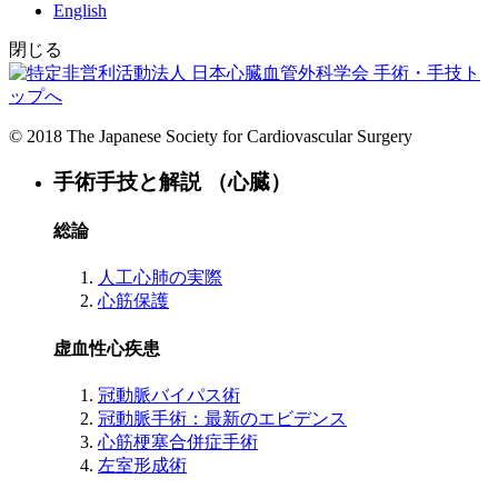
English
閉じる
手術・手技ト
ップへ
© 2018 The Japanese Society for Cardiovascular Surgery
手術手技と解説 （心臓）
総論
人工心肺の実際
心筋保護
虚血性心疾患
冠動脈バイパス術
冠動脈手術：最新のエビデンス
心筋梗塞合併症手術
左室形成術