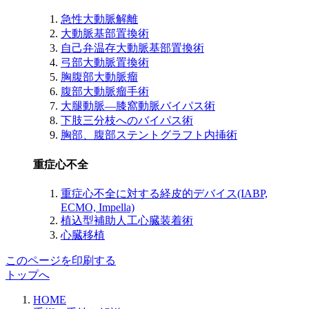
急性大動脈解離
大動脈基部置換術
自己弁温存大動脈基部置換術
弓部大動脈置換術
胸腹部大動脈瘤
腹部大動脈瘤手術
大腿動脈―膝窩動脈バイパス術
下肢三分枝へのバイパス術
胸部、腹部ステントグラフト内挿術
重症心不全
重症心不全に対する経皮的デバイス(IABP,
ECMO, Impella)
植込型補助人工心臓装着術
心臓移植
このページを印刷する
トップへ
HOME