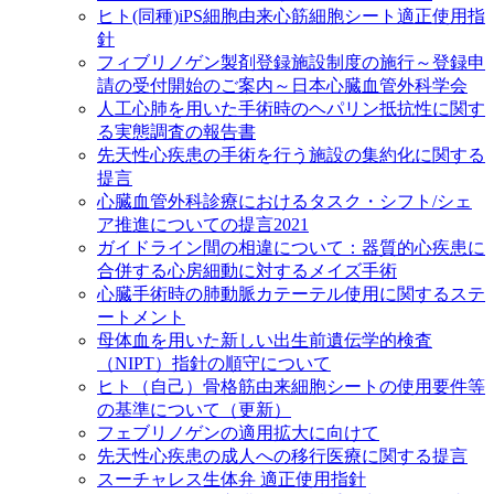
ヒト(同種)iPS細胞由来心筋細胞シート適正使用指
針
フィブリノゲン製剤登録施設制度の施行～登録申
請の受付開始のご案内～日本心臓血管外科学会
人工心肺を用いた手術時のヘパリン抵抗性に関す
る実態調査の報告書
先天性心疾患の手術を行う施設の集約化に関する
提言
心臓血管外科診療におけるタスク・シフト/シェ
ア推進についての提言2021
ガイドライン間の相違について：器質的心疾患に
合併する心房細動に対するメイズ手術
心臓手術時の肺動脈カテーテル使用に関するステ
ートメント
母体血を用いた新しい出生前遺伝学的検査
（NIPT）指針の順守について
ヒト（自己）骨格筋由来細胞シートの使用要件等
の基準について（更新）
フェブリノゲンの適用拡大に向けて
先天性心疾患の成人への移行医療に関する提言
スーチャレス生体弁 適正使用指針