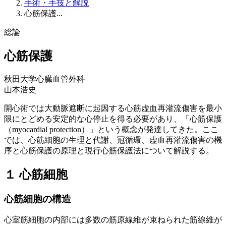
手術・手技と解説
心筋保護...
総論
心筋保護
秋田大学心臓血管外科
山本浩史
開心術では大動脈遮断に起因する心筋虚血再灌流傷害を最小
限にとどめる安定的な心停止を得る必要があり、「心筋保護
（myocardial protection）」という概念が発達してきた。ここ
では、心筋細胞の生理と代謝、冠循環、虚血再灌流傷害の機
序と心筋保護の原理と現行心筋保護法について解説する。
１ 心筋細胞
心筋細胞の構造
心室筋細胞の内部には多数の筋原線維が束ねられた筋線維が