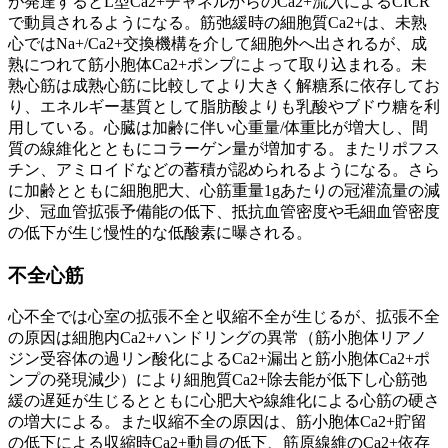
が発達するとL型Ca2+チャネルからのCa2+流入によるCICR
で動員されるようになる。筋弛緩時の細胞質Ca2+は、未熟
心ではNa+/Ca2+交換機構を介して細胞外へ出されるが、成
熟につれて筋小胞体Ca2+ポンプによって取り込まれる。未
熟心筋は成熟心筋に比較してより大きく解糖系に依存してお
り、エネルギー基質として脂肪酸よりも乳酸やブドウ糖を利
用している。心臓は加齢に伴い心重量/体重比が増大し、間
質の線維化とともにコラーゲン量が増加する。またリポフス
チン、アミロイドなどの蓄積が認められるようになる。さら
に加齢とともに細胞肥大、心筋重量1gあたりの冠灌流量の減
少、冠血管拡張予備能の低下、抵抗血管密度や毛細血管密度
の低下が生じ慢性的な低酸素に曝される。
不全心筋
心不全では心室の拡張不全と収縮不全が生じるが、拡張不全
の原因は細胞内Ca2+ハンドリングの異常（筋小胞体リアノ
ジン受容体の過リン酸化によるCa2+漏出と筋小胞体Ca2+ポ
ンプの発現減少）により細胞質Ca2+除去能が低下し心筋弛
緩の遅延が生じるとともに心肥大や線維化による心筋の硬さ
の増大による。また収縮不全の原因は、筋小胞体Ca2+貯留
の低下による収縮時Ca2+動員の低下、筋原線維のCa2+依存