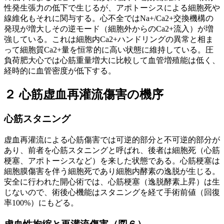
性発生張力の低下で生じるが、アポトーシスによる細胞死や
線維化もそれに関与する。心不全ではNa+/Ca2+交換機構の
発現が増大しその逆モード（細胞外からのCa2+流入）が増
強している。これは細胞内Ca2+ハンドリングの異常と相ま
って細胞質Ca2+量を恒常的に高い状態に維持している。圧
負荷肥大心では心筋重量増大に比較して血管増殖能は低く、
経時的に血管密度が低下する。
２ 心筋虚血再灌流傷害の機序
心筋スタニング
虚血再灌流による心筋傷害では可逆的部分と不可逆的部分が
あり、前者を心筋スタニングと呼ばれ、後者は細胞死（心筋
梗塞、アポトーシスなど）を来した状態である。心筋梗塞は
細胞膜傷害を伴う細胞死であり細胞内酵素の逸脱が生じる。
安全に行われた開心術では、心筋梗塞（逸脱酵素上昇）は生
じないので、術後心機能はスタニングを経て手術前値（回復
率100%）にもどる。