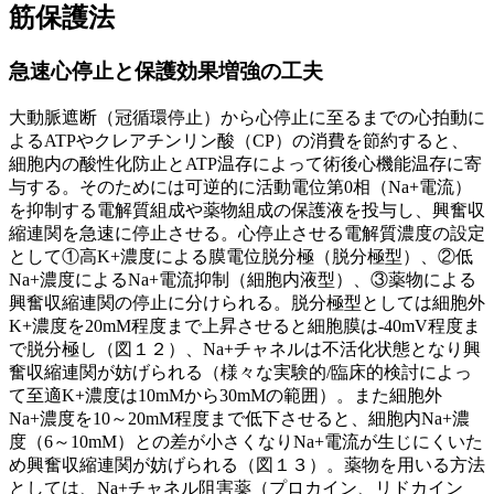
筋保護法
急速心停止と保護効果増強の工夫
大動脈遮断（冠循環停止）から心停止に至るまでの心拍動に
よるATPやクレアチンリン酸（CP）の消費を節約すると、
細胞内の酸性化防止とATP温存によって術後心機能温存に寄
与する。そのためには可逆的に活動電位第0相（Na+電流）
を抑制する電解質組成や薬物組成の保護液を投与し、興奮収
縮連関を急速に停止させる。心停止させる電解質濃度の設定
として①高K+濃度による膜電位脱分極（脱分極型）、②低
Na+濃度によるNa+電流抑制（細胞内液型）、③薬物による
興奮収縮連関の停止に分けられる。脱分極型としては細胞外
K+濃度を20mM程度まで上昇させると細胞膜は-40mV程度ま
で脱分極し（図１２）、Na+チャネルは不活化状態となり興
奮収縮連関が妨げられる（様々な実験的/臨床的検討によっ
て至適K+濃度は10mMから30mMの範囲）。また細胞外
Na+濃度を10～20mM程度まで低下させると、細胞内Na+濃
度（6～10mM）との差が小さくなりNa+電流が生じにくいた
め興奮収縮連関が妨げられる（図１３）。薬物を用いる方法
としては、Na+チャネル阻害薬（プロカイン、リドカイン