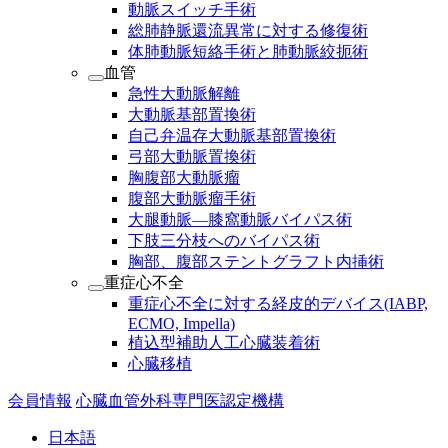
動脈スイッチ手術
総肺静脈還流異常に対する修復術
体肺動脈短絡手術と肺動脈絞扼術
血管
急性大動脈解離
大動脈基部置換術
自己弁温存大動脈基部置換術
弓部大動脈置換術
胸腹部大動脈瘤
腹部大動脈瘤手術
大腿動脈―膝窩動脈バイパス術
下肢三分枝へのバイパス術
胸部、腹部ステントグラフト内挿術
重症心不全
重症心不全に対する経皮的デバイス(IABP,
ECMO, Impella)
植込型補助人工心臓装着術
心臓移植
会員情報
心臓血管外科専門医認定機構
日本語