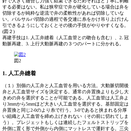
針で大きく縫合し力強く結紮できるためそれほど丁寧に剥離
する必要はない。私は狭窄症で弁が硬化している場合は弁を
切除するが純粋な逆流で弁の柔軟性があれば切除していな
い。バルサルバ切除の過程で各交連に糸をかけ吊り上げけん
引できるようにしておくとその後の手技がやりやすくなる。
(図２)
再建手技は1. 人工弁縫着（人工血管との吻合も含む）、2. 冠
動脈再建、3. 上行大動脈再建の３つのパートに分かれる。
図2
1. 人工弁縫着
（１）別個の人工弁と人工血管を用いる方法。大動脈切開後
弁と人工血管サイズを決定する。通常の弁置換よりも少し大
きめの弁を選択することが可能である。人工血管は人工弁よ
り3mmから5mmほど大きい人工血管を選択する。基部固定は
弁置換と同じ2-0のより糸で行う。3-0であると挟まれる分厚
い組織と人工血管を締め上げきれない（その前に切れてしま
う）。プレジェットもしくは連続したフェルトストリップを
外側に置く形で外側から内側にマットレスで運針する。三尖