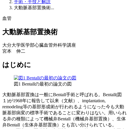
手術・手技と解説
大動脈基部置換術...
血管
大動脈基部置換術
大分大学医学部心臓血管外科学講座
宮本 伸二
はじめに
図1 Bentallの最初の論文の図
大動脈基部置換は一般にBentall手術と呼ばれる。Bentall(図
１)が1968年に報告して以来（文献）、implantation,
remodeling等の基部形成術が行われるようになった今も大動
脈基部病変の標準手術であることに変わりはない。用いられ
る弁の種類によって機械弁Bentall（機械弁基部置換）、生体
弁Bentall（生体弁基部置換）とも言い分けられている。