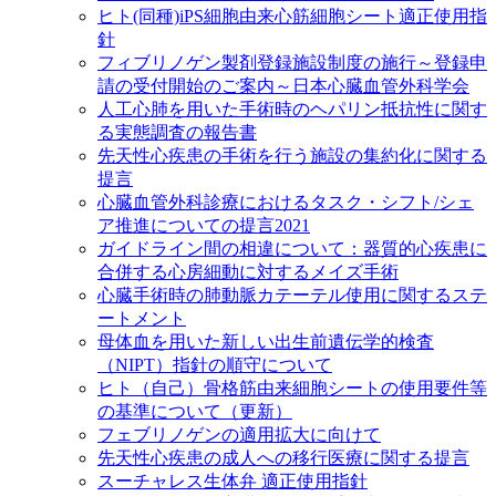
ヒト(同種)iPS細胞由来心筋細胞シート適正使用指
針
フィブリノゲン製剤登録施設制度の施行～登録申
請の受付開始のご案内～日本心臓血管外科学会
人工心肺を用いた手術時のヘパリン抵抗性に関す
る実態調査の報告書
先天性心疾患の手術を行う施設の集約化に関する
提言
心臓血管外科診療におけるタスク・シフト/シェ
ア推進についての提言2021
ガイドライン間の相違について：器質的心疾患に
合併する心房細動に対するメイズ手術
心臓手術時の肺動脈カテーテル使用に関するステ
ートメント
母体血を用いた新しい出生前遺伝学的検査
（NIPT）指針の順守について
ヒト（自己）骨格筋由来細胞シートの使用要件等
の基準について（更新）
フェブリノゲンの適用拡大に向けて
先天性心疾患の成人への移行医療に関する提言
スーチャレス生体弁 適正使用指針