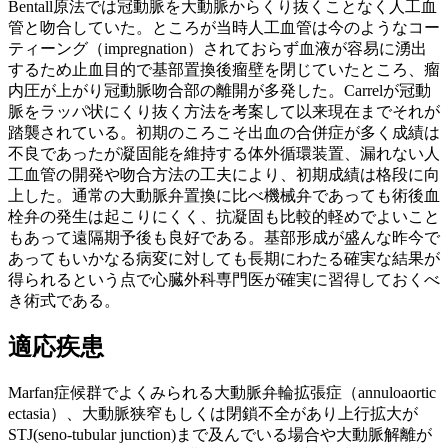
Bentall原法では冠動脈を大動脈からくり抜くことなく人工血
管と吻合していた。ところが当時人工血管は今のようなコー
ティーング（impregnation）されておらず血液が容易に湧出
するため止血目的で基部置換後瘤壁を閉じていたところ、瘤
内圧が上がり冠動脈吻合部の離開が多発した。Carrelが冠動
脈をラッパ状にくり抜く方法を考案して以来現在までそれが
踏襲されている。初期のころこそ出血の合併症が多く成績は
不良であったが凝固能を維持する体外循環装置、漏れない人
工血管の開発や吻合方法の工夫により、初期成績は格段に向
上した。通常の大動脈弁置換に比べ機械弁であっても術後血
栓弁の発生は起こりにくく、抗凝固も比較的軽めでよいこと
もあって遠隔期予後も良好である。基部形成が盛んな昨今で
あってもいかなる病変に対しても長期にわたる確実な結果が
得られるという点で心臓外科専門医が確実に習得しておくべ
き術式である。
適応疾患
Marfan症候群でよくみられる大動脈弁輪拡張症（annuloaortic
ectasia）、大動脈狭窄もしくは閉鎖不全があり上行拡大が
STJ(seno-tubular junction)まで及んでいる場合や大動脈解離が