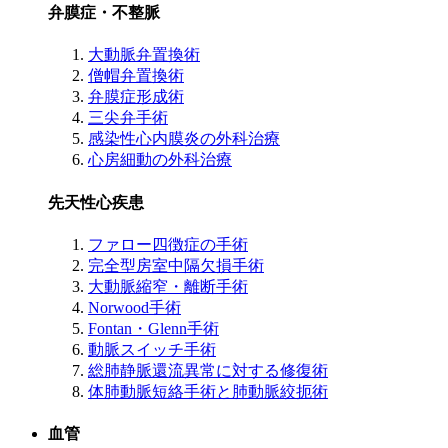
弁膜症・不整脈
大動脈弁置換術
僧帽弁置換術
弁膜症形成術
三尖弁手術
感染性心内膜炎の外科治療
心房細動の外科治療
先天性心疾患
ファロー四徴症の手術
完全型房室中隔欠損手術
大動脈縮窄・離断手術
Norwood手術
Fontan・Glenn手術
動脈スイッチ手術
総肺静脈還流異常に対する修復術
体肺動脈短絡手術と肺動脈絞扼術
血管