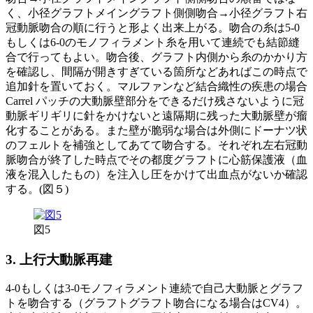
く、小径グラフトメイングラフト側側吻合→小径グラフト右
冠動脈吻合の順に行うと形よく出来上がる。吻合の糸は5-0
もしくは6-0のモノフィラメント糸を用いて連続でも結節縫
合で行ってもよい。吻合後、グラフト内側から糸のかかり方
を確認し、間隔が開きすぎている箇所などあればこの時点で
追加針を置いておく。マルファンなど結合織性の疾患の場合
Carrel パッチの大動脈壁部分をできるだけ残さないように冠
動脈ギリギリに針をかけないと遠隔期に残った大動脈壁が瘤
化することがある。また壁が脆弱な場合は外側にドーナツ状
のフェルトを補強としてあてて吻合する。それぞれ左右冠動
脈吻合が終了した時点でその都度グラフトに心筋保護液（血
液を混入したもの）を注入し圧をかけて出血点がないか確認
する。(図５)
図5
3. 上行大動脈再建
4-0もしくは3-0モノフィラメント連続で自己大動脈とグラフ
トを吻合する（グラフトグラフト吻合になる場合はCV4）。