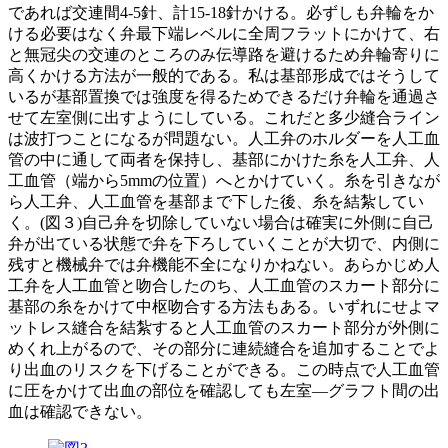
であれば交連間4-5針、計15-18針かける。必ずしも弁輪をか
ける必要はなく弁最下端レベルに全周フラットにかけて、右
と無冠尖の交連のところのみ伝導路を避けるため弁輪寄りに
高くかける方法が一般的である。私は基部形成ではそうして
いるが基部置換では強度を得るためできるだけ弁輪を通過さ
せて左室側に出すようにしている。これだと多少縫合ライン
は波打つことになるが問題ない。人工弁のホルダーを人工血
管の中に通して両者を保持し、基部にかけた糸を人工弁、人
工血管（端から5mmの位置）へとかけていく。糸を引きなが
ら人工弁、人工血管を基部まで下した後、糸を結紮してい
く。(図３)自己弁を切除していない場合は確実に外側に自己
弁が出ている状態で弁を下ろしていくことが大切で、内側に
残すと機械弁では弁機能不全になりかねない。あらかじめ人
工弁を人工血管と吻合したのち、人工血管のスカート部分に
基部の糸をかけて中枢吻合する方法もある。いずれにせよマ
ットレス縫合を結紮すると人工血管のスカート部分が外側に
めくれ上がるので、その部分に連続縫合を追加することでよ
り出血のリスクを下げることができる。この時点で人工血管
に圧をかけて出血の部位を確認しても左室―グラフト間の出
血は確認できない。