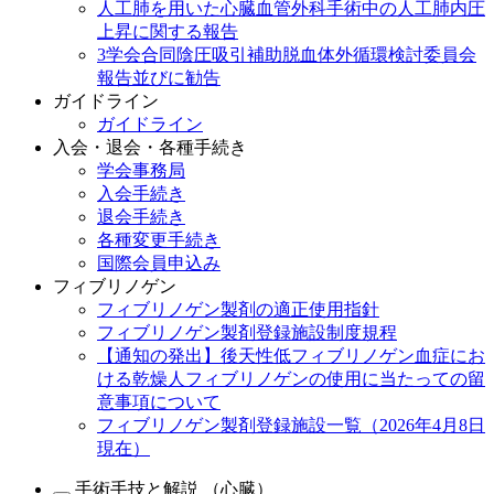
人工肺を用いた心臓血管外科手術中の人工肺内圧
上昇に関する報告
3学会合同陰圧吸引補助脱血体外循環検討委員会
報告並びに勧告
ガイドライン
ガイドライン
入会・退会・各種手続き
学会事務局
入会手続き
退会手続き
各種変更手続き
国際会員申込み
フィブリノゲン
フィブリノゲン製剤の適正使用指針
フィブリノゲン製剤登録施設制度規程
【通知の発出】後天性低フィブリノゲン血症にお
ける乾燥人フィブリノゲンの使用に当たっての留
意事項について
フィブリノゲン製剤登録施設一覧（2026年4月8日
現在）
手術手技と解説 （心臓）