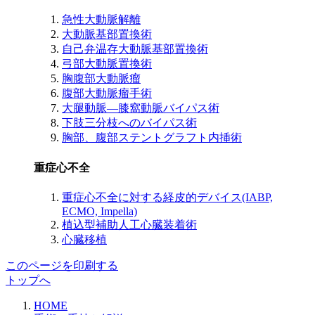
急性大動脈解離
大動脈基部置換術
自己弁温存大動脈基部置換術
弓部大動脈置換術
胸腹部大動脈瘤
腹部大動脈瘤手術
大腿動脈―膝窩動脈バイパス術
下肢三分枝へのバイパス術
胸部、腹部ステントグラフト内挿術
重症心不全
重症心不全に対する経皮的デバイス(IABP,
ECMO, Impella)
植込型補助人工心臓装着術
心臓移植
このページを印刷する
トップへ
HOME