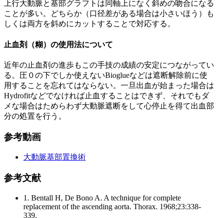
上行大動脈と基部グラフトは同軸上になく斜めの吻合になる
ことが多い。どちらか（口径差がある場合は小さいほう）も
しくは両方を斜めにカットすることで対応する。
止血剤（糊）の使用法について
近年の止血剤の進歩もこの手技の成績の安定につながってい
る。圧０の下でしか使えないBioglueなどは遮断解除前に使
用することを忘れてはならない。一旦出血が始まった場合は
Hydrofitなどでなければ止血することはできず、それでもダ
メな場合はためらわず大動脈遮断をして心停止を得て出血部
分の処置を行う。
参考動画
大動脈基部置換術
参考文献
1. Bentall H, De Bono A. A technique for complete
replacement of the ascending aorta. Thorax. 1968;23:338-
339.