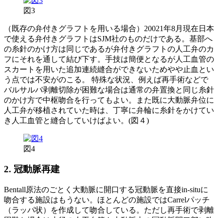
図3
（既存の弁付きグラフトを用いる場合）20021年8月現在日本
で使える弁付きグラフトはSJM社のものだけである。基部へ
の糸針のかけ方は同じであるが弁付きグラフトの人工弁のカ
フにそれを通して結び下す。手技は簡便となるが人工血管の
スカートを用いた追加連続縫合ができないためやや止血とい
う点では不安がのこる。 特殊な状況、例えば再手術などで
バルサルバ剥離切除が困難な場合は通常の弁置換と同じ糸針
のかけ方で中枢吻合を行ってもよい。また既に大動脈弁位に
人工弁が移植されていた時は、丁寧に弁輪に糸針をかけてい
き人工血管と縫合していけばよい。(図４)
図4
2. 冠動脈再建
Bentall原法のごとく大動脈に開口する冠動脈を直接in-situに
吻合する施設はもうない。ほとんどの施設ではCarrelパッチ
（ラッパ状）を作成して吻合している。ただし再手術で剥離