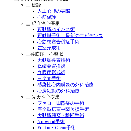
総論
人工心肺の実際
心筋保護
虚血性心疾患
冠動脈バイパス術
冠動脈手術：最新のエビデンス
心筋梗塞合併症手術
左室形成術
弁膜症・不整脈
大動脈弁置換術
僧帽弁置換術
弁膜症形成術
三尖弁手術
感染性心内膜炎の外科治療
心房細動の外科治療
先天性心疾患
ファロー四徴症の手術
完全型房室中隔欠損手術
大動脈縮窄・離断手術
Norwood手術
Fontan・Glenn手術