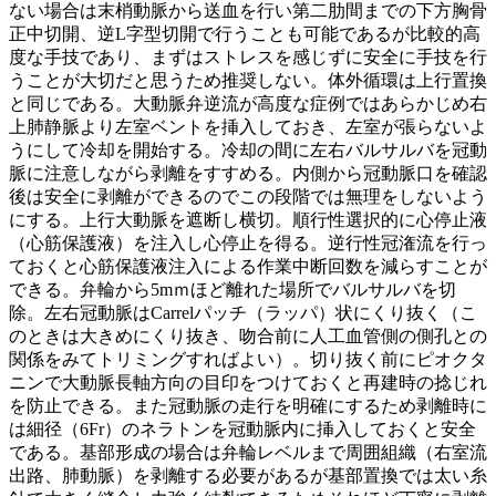
ない場合は末梢動脈から送血を行い第二肋間までの下方胸骨
正中切開、逆L字型切開で行うことも可能であるが比較的高
度な手技であり、まずはストレスを感じずに安全に手技を行
うことが大切だと思うため推奨しない。体外循環は上行置換
と同じである。大動脈弁逆流が高度な症例ではあらかじめ右
上肺静脈より左室ベントを挿入しておき、左室が張らないよ
うにして冷却を開始する。冷却の間に左右バルサルバを冠動
脈に注意しながら剥離をすすめる。内側から冠動脈口を確認
後は安全に剥離ができるのでこの段階では無理をしないよう
にする。上行大動脈を遮断し横切。順行性選択的に心停止液
（心筋保護液）を注入し心停止を得る。逆行性冠潅流を行っ
ておくと心筋保護液注入による作業中断回数を減らすことが
できる。弁輪から5mｍほど離れた場所でバルサルバを切
除。左右冠動脈はCarrelパッチ（ラッパ）状にくり抜く（こ
のときは大きめにくり抜き、吻合前に人工血管側の側孔との
関係をみてトリミングすればよい）。切り抜く前にピオクタ
ニンで大動脈長軸方向の目印をつけておくと再建時の捻じれ
を防止できる。また冠動脈の走行を明確にするため剥離時に
は細径（6Fr）のネラトンを冠動脈内に挿入しておくと安全
である。基部形成の場合は弁輪レベルまで周囲組織（右室流
出路、肺動脈）を剥離する必要があるが基部置換では太い糸