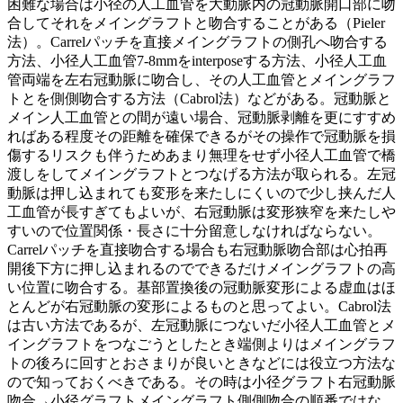
困難な場合は小径の人工血管を大動脈内の冠動脈開口部に吻
合してそれをメイングラフトと吻合することがある（Pieler
法）。Carrelパッチを直接メイングラフトの側孔へ吻合する
方法、小径人工血管7-8mmをinterposeする方法、小径人工血
管両端を左右冠動脈に吻合し、その人工血管とメイングラフ
トとを側側吻合する方法（Cabrol法）などがある。冠動脈と
メイン人工血管との間が遠い場合、冠動脈剥離を更にすすめ
ればある程度その距離を確保できるがその操作で冠動脈を損
傷するリスクも伴うためあまり無理をせず小径人工血管で橋
渡しをしてメイングラフトとつなげる方法が取られる。左冠
動脈は押し込まれても変形を来たしにくいので少し挟んだ人
工血管が長すぎてもよいが、右冠動脈は変形狭窄を来たしや
すいので位置関係・長さに十分留意しなければならない。
Carrelパッチを直接吻合する場合も右冠動脈吻合部は心拍再
開後下方に押し込まれるのでできるだけメイングラフトの高
い位置に吻合する。基部置換後の冠動脈変形による虚血はほ
とんどが右冠動脈の変形によるものと思ってよい。Cabrol法
は古い方法であるが、左冠動脈につないだ小径人工血管とメ
イングラフトをつなごうとしたとき端側よりはメイングラフ
トの後ろに回すとおさまりが良いときなどには役立つ方法な
ので知っておくべきである。その時は小径グラフト右冠動脈
吻合→小径グラフトメイングラフト側側吻合の順番ではな