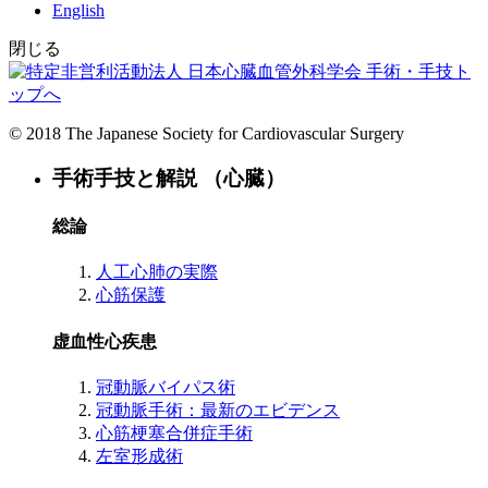
English
閉じる
手術・手技ト
ップへ
© 2018 The Japanese Society for Cardiovascular Surgery
手術手技と解説 （心臓）
総論
人工心肺の実際
心筋保護
虚血性心疾患
冠動脈バイパス術
冠動脈手術：最新のエビデンス
心筋梗塞合併症手術
左室形成術