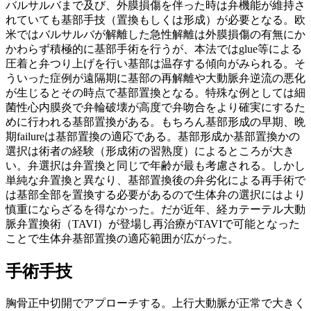
バルサルバまで及び、外膜損傷を伴った時は弁機能が維持さ
れていても基部手技（置換もしくは形成）が必要となる。欧
米ではバルサルバが解離した急性解離は外膜損傷の有無にか
かわらず積極的に基部手術を行うが、本法ではglue等による
圧着と弁つり上げを行い基部は温存する傾向がみられる。そ
ういった症例が遠隔期に基部の再解離や大動脈弁逆流の悪化
が生じるとその時点で基部置換となる。特殊な例としては細
菌性心内膜炎で弁輪破壊が高度で弁吻合をより確実にするた
めに行われる基部置換がある。もちろん基部形成の早期、晩
期failureは基部置換の適応である。基部形成か基部置換かの
選択は術者の経験（形成術の習熟度）によるところが大き
い。弁選択は弁置換と同じで年齢が最も考慮される。しかし
単純な弁置換と異なり、基部置換後の弁劣化による再手術で
は基部全部を置換する必要があるので生体弁の選択にはより
慎重にならざるを得なかった。だが近年、経カテーテル大動
脈弁置換術（TAVI）が登場し再治療がTAVIで可能となった
ことで生体弁基部置換の適応範囲が広がった。
手術手技
胸骨正中切開でアプローチする。上行大動脈が正常で大きく