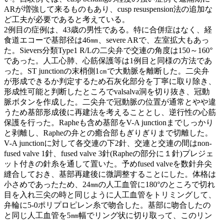
ARが増強して来るものもあり、cusp resuspension法の追加な
ど工夫が必要であると考えている。
2例目の症例は、43歳の男性である。特に合併症はなく、経
食道エコーで基部径は46㎜、severe ARで、左室拡大もあっ
た。Sievers分類Type1 R/Lの二尖弁で交連の角度は150～160°
であった。人工心肺、心筋保護等は1例目と同様の方法であ
った。ST junctionの末梢側1㎝で大動脈を離断した。二尖弁
が形成できるか判定するため石灰化部分を丁寧に取り除き、
形成性可能と判断したところでvalsalva洞を切り抜き、冠動
脈ボタンを作成した。二尖弁で冠動脈の位置が通常とやや違
うため基部形成後に再建法を考えることとし、逆行性の心筋
保護を行った。Rapheも含め基部をV-A junctionまでしっかり
と剥離し、Rapheの弁との癒合部もぎりぎりまで切離した。
V-A junctionに対して各交連の下2針、交連と交連の間はnon-
fused valve 1針、fused valve 3針(Rapheの部分に１針)プレジェ
ット付きの針糸を通して置いた。予めfused valveを数針弁尖
縫合しておき、基部再建後に微調整することにした。体格は
小さめであったため、24㎜の人工血管に180°のところで切れ
目を入れ三尖の時と同じように人工血管をトリミングして、
弁輪に5-0ポリプロピレン糸で吻合した。基部に吻合したの
と同じ人工血管を5㎜幅でリング状に切り取って、このリン