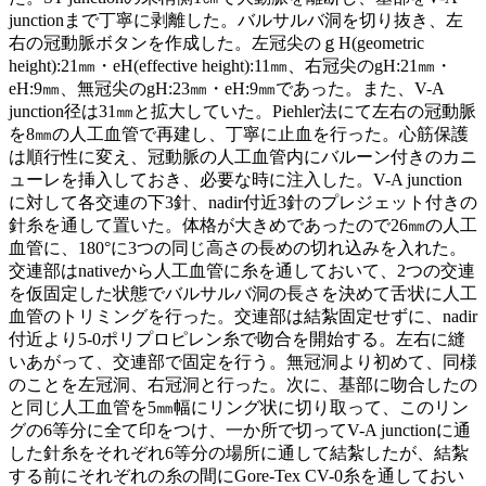
junctionまで丁寧に剥離した。バルサルバ洞を切り抜き、左
右の冠動脈ボタンを作成した。左冠尖のｇH(geometric
height):21㎜・eH(effective height):11㎜、右冠尖のgH:21㎜・
eH:9㎜、無冠尖のgH:23㎜・eH:9㎜であった。また、V-A
junction径は31㎜と拡大していた。Piehler法にて左右の冠動脈
を8㎜の人工血管で再建し、丁寧に止血を行った。心筋保護
は順行性に変え、冠動脈の人工血管内にバルーン付きのカニ
ューレを挿入しておき、必要な時に注入した。V-A junction
に対して各交連の下3針、nadir付近3針のプレジェット付きの
針糸を通して置いた。体格が大きめであったので26㎜の人工
血管に、180°に3つの同じ高さの長めの切れ込みを入れた。
交連部はnativeから人工血管に糸を通しておいて、2つの交連
を仮固定した状態でバルサルバ洞の長さを決めて舌状に人工
血管のトリミングを行った。交連部は結紮固定せずに、nadir
付近より5-0ポリプロピレン糸で吻合を開始する。左右に縫
いあがって、交連部で固定を行う。無冠洞より初めて、同様
のことを左冠洞、右冠洞と行った。次に、基部に吻合したの
と同じ人工血管を5㎜幅にリング状に切り取って、このリン
グの6等分に全て印をつけ、一か所で切ってV-A junctionに通
した針糸をそれぞれ6等分の場所に通して結紮したが、結紮
する前にそれぞれの糸の間にGore-Tex CV-0糸を通しておい