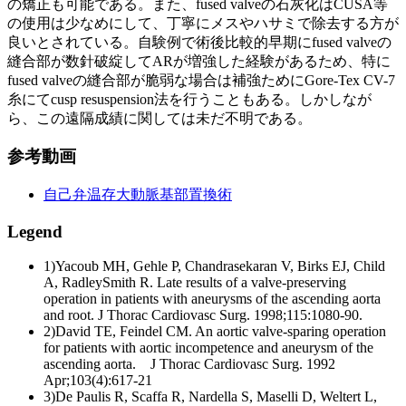
の矯正も可能である。また、fused valveの石灰化はCUSA等
の使用は少なめにして、丁寧にメスやハサミで除去する方が
良いとされている。自験例で術後比較的早期にfused valveの
縫合部が数針破綻してARが増強した経験があるため、特に
fused valveの縫合部が脆弱な場合は補強ためにGore-Tex CV-7
糸にてcusp resuspension法を行うこともある。しかしなが
ら、この遠隔成績に関しては未だ不明である。
参考動画
自己弁温存大動脈基部置換術
Legend
1)Yacoub MH, Gehle P, Chandrasekaran V, Birks EJ, Child
A, RadleySmith R. Late results of a valve-preserving
operation in patients with aneurysms of the ascending aorta
and root. J Thorac Cardiovasc Surg. 1998;115:1080-90.
2)David TE, Feindel CM. An aortic valve-sparing operation
for patients with aortic incompetence and aneurysm of the
ascending aorta. J Thorac Cardiovasc Surg. 1992
Apr;103(4):617-21
3)De Paulis R, Scaffa R, Nardella S, Maselli D, Weltert L,