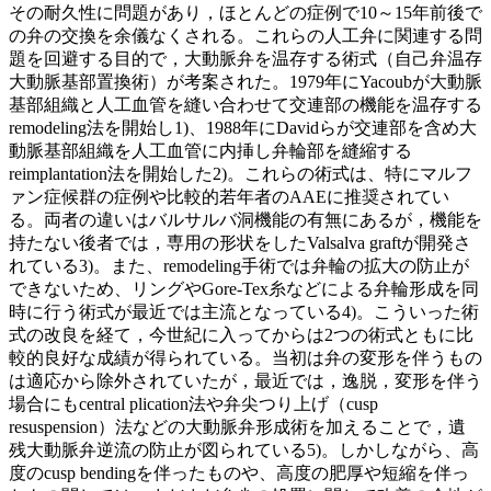
その耐久性に問題があり，ほとんどの症例で10～15年前後で
の弁の交換を余儀なくされる。これらの人工弁に関連する問
題を回避する目的で，大動脈弁を温存する術式（自己弁温存
大動脈基部置換術）が考案された。1979年にYacoubが大動脈
基部組織と人工血管を縫い合わせて交連部の機能を温存する
remodeling法を開始し1)、1988年にDavidらが交連部を含め大
動脈基部組織を人工血管に内挿し弁輪部を縫縮する
reimplantation法を開始した2)。これらの術式は、特にマルフ
ァン症候群の症例や比較的若年者のAAEに推奨されてい
る。両者の違いはバルサルバ洞機能の有無にあるが，機能を
持たない後者では，専用の形状をしたValsalva graftが開発さ
れている3)。また、remodeling手術では弁輪の拡大の防止が
できないため、リングやGore-Tex糸などによる弁輪形成を同
時に行う術式が最近では主流となっている4)。こういった術
式の改良を経て，今世紀に入ってからは2つの術式ともに比
較的良好な成績が得られている。当初は弁の変形を伴うもの
は適応から除外されていたが，最近では，逸脱，変形を伴う
場合にもcentral plication法や弁尖つり上げ（cusp
resuspension）法などの大動脈弁形成術を加えることで，遺
残大動脈弁逆流の防止が図られている5)。しかしながら、高
度のcusp bendingを伴ったものや、高度の肥厚や短縮を伴っ