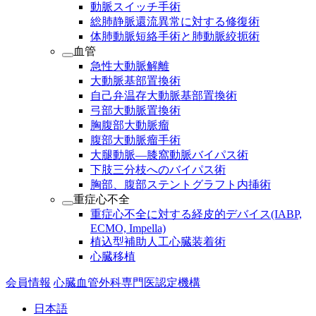
動脈スイッチ手術
総肺静脈還流異常に対する修復術
体肺動脈短絡手術と肺動脈絞扼術
血管
急性大動脈解離
大動脈基部置換術
自己弁温存大動脈基部置換術
弓部大動脈置換術
胸腹部大動脈瘤
腹部大動脈瘤手術
大腿動脈―膝窩動脈バイパス術
下肢三分枝へのバイパス術
胸部、腹部ステントグラフト内挿術
重症心不全
重症心不全に対する経皮的デバイス(IABP,
ECMO, Impella)
植込型補助人工心臓装着術
心臓移植
会員情報
心臓血管外科専門医認定機構
日本語