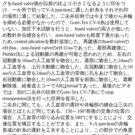
グをfused valve側が以前の比より小さくなるように印をつ
け、一か所で切ってV-A junctionに通した針糸をそれぞれ印
の場所に通して結紮した。二尖弁症例では今まで後から弁輪
を締める必要がなかったので、Gore-Tex CV-0糸は使用して
いない。加圧下水試験を行うと、fused valveの高さが低いた
め数針弁尖縫合を行い、non-fused valveも軽度下垂があった
ため, central plicationを数針追加した。再建後のfused valveの
eH:8㎜、non-fused valveのeH:11㎜であった。基部再建後に、
Piehler法による冠動脈の再建が可能と思われたため、左右の
冠動脈を10㎜の人工血管を吻合した。基部に吻合した24㎜の
人工血管を、上行大動脈に吻合した。左冠動脈に吻合した10
㎜の人工血管を24㎜の人工血管の背側に孔をあけて吻合し、
右冠動脈に吻合した10㎜の人工血管を前面に吻合した。遮断
解除後、経食道エコーでARはtrivialであった。最後のビデオ
では、別の二尖弁の症例でGore-Tex CV-7糸にてcusp
resuspension法を行った症例を提示した。
二尖弁に関しても、人工血管の選択や弁輪部の縫合は三尖の
場合とほとんど同じである。150～160°前後の交連の位置の
場合、人工血管の切り込み位置を180°にすることにより、交
連位置を矯正することができる。また、V-A junctionの弁輪
形成の針糸の運針を工夫することにより、この部分での角度