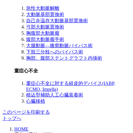
急性大動脈解離
大動脈基部置換術
自己弁温存大動脈基部置換術
弓部大動脈置換術
胸腹部大動脈瘤
腹部大動脈瘤手術
大腿動脈―膝窩動脈バイパス術
下肢三分枝へのバイパス術
胸部、腹部ステントグラフト内挿術
重症心不全
重症心不全に対する経皮的デバイス(IABP,
ECMO, Impella)
植込型補助人工心臓装着術
心臓移植
このページを印刷する
トップへ
HOME