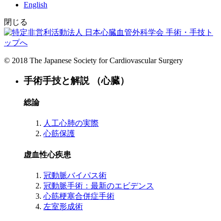
English
閉じる
手術・手技ト
ップへ
© 2018 The Japanese Society for Cardiovascular Surgery
手術手技と解説 （心臓）
総論
人工心肺の実際
心筋保護
虚血性心疾患
冠動脈バイパス術
冠動脈手術：最新のエビデンス
心筋梗塞合併症手術
左室形成術