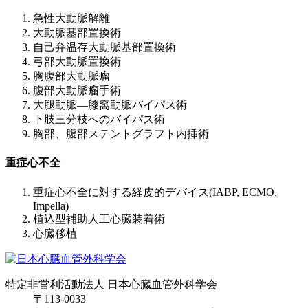
急性大動脈解離
大動脈基部置換術
自己弁温存大動脈基部置換術
弓部大動脈置換術
胸腹部大動脈瘤
腹部大動脈瘤手術
大腿動脈―膝窩動脈バイパス術
下肢三分枝へのバイパス術
胸部、腹部ステントグラフト内挿術
重症心不全
重症心不全に対する経皮的デバイス(IABP, ECMO,
Impella)
植込型補助人工心臓装着術
心臓移植
特定非営利活動法人 日本心臓血管外科学会
〒
113-0033