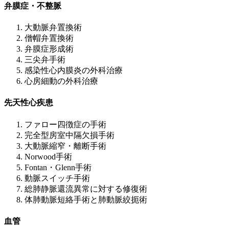
弁膜症・不整脈
大動脈弁置換術
僧帽弁置換術
弁膜症形成術
三尖弁手術
感染性心内膜炎の外科治療
心房細動の外科治療
先天性心疾患
ファロー四徴症の手術
完全型房室中隔欠損手術
大動脈縮窄・離断手術
Norwood手術
Fontan・Glenn手術
動脈スイッチ手術
総肺静脈還流異常に対する修復術
体肺動脈短絡手術と肺動脈絞扼術
血管