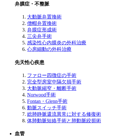
弁膜症・不整脈
大動脈弁置換術
僧帽弁置換術
弁膜症形成術
三尖弁手術
感染性心内膜炎の外科治療
心房細動の外科治療
先天性心疾患
ファロー四徴症の手術
完全型房室中隔欠損手術
大動脈縮窄・離断手術
Norwood手術
Fontan・Glenn手術
動脈スイッチ手術
総肺静脈還流異常に対する修復術
体肺動脈短絡手術と肺動脈絞扼術
血管