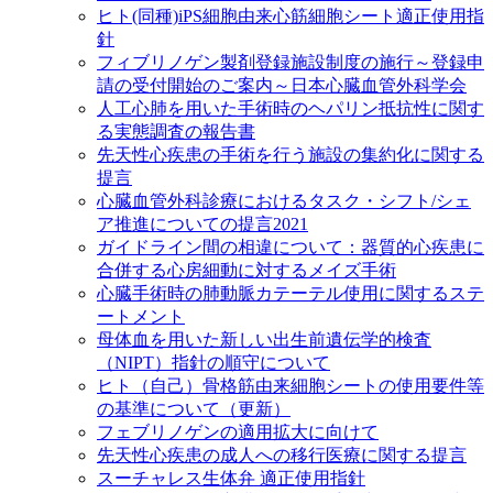
ヒト(同種)iPS細胞由来心筋細胞シート適正使用指
針
フィブリノゲン製剤登録施設制度の施行～登録申
請の受付開始のご案内～日本心臓血管外科学会
人工心肺を用いた手術時のヘパリン抵抗性に関す
る実態調査の報告書
先天性心疾患の手術を行う施設の集約化に関する
提言
心臓血管外科診療におけるタスク・シフト/シェ
ア推進についての提言2021
ガイドライン間の相違について：器質的心疾患に
合併する心房細動に対するメイズ手術
心臓手術時の肺動脈カテーテル使用に関するステ
ートメント
母体血を用いた新しい出生前遺伝学的検査
（NIPT）指針の順守について
ヒト（自己）骨格筋由来細胞シートの使用要件等
の基準について（更新）
フェブリノゲンの適用拡大に向けて
先天性心疾患の成人への移行医療に関する提言
スーチャレス生体弁 適正使用指針