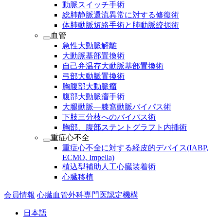
動脈スイッチ手術
総肺静脈還流異常に対する修復術
体肺動脈短絡手術と肺動脈絞扼術
血管
急性大動脈解離
大動脈基部置換術
自己弁温存大動脈基部置換術
弓部大動脈置換術
胸腹部大動脈瘤
腹部大動脈瘤手術
大腿動脈―膝窩動脈バイパス術
下肢三分枝へのバイパス術
胸部、腹部ステントグラフト内挿術
重症心不全
重症心不全に対する経皮的デバイス(IABP,
ECMO, Impella)
植込型補助人工心臓装着術
心臓移植
会員情報
心臓血管外科専門医認定機構
日本語