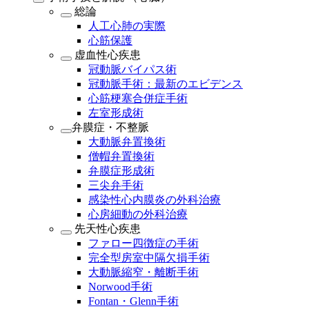
総論
人工心肺の実際
心筋保護
虚血性心疾患
冠動脈バイパス術
冠動脈手術：最新のエビデンス
心筋梗塞合併症手術
左室形成術
弁膜症・不整脈
大動脈弁置換術
僧帽弁置換術
弁膜症形成術
三尖弁手術
感染性心内膜炎の外科治療
心房細動の外科治療
先天性心疾患
ファロー四徴症の手術
完全型房室中隔欠損手術
大動脈縮窄・離断手術
Norwood手術
Fontan・Glenn手術