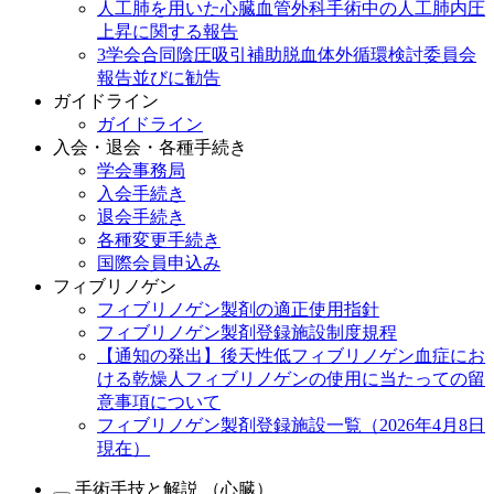
人工肺を用いた心臓血管外科手術中の人工肺内圧
上昇に関する報告
3学会合同陰圧吸引補助脱血体外循環検討委員会
報告並びに勧告
ガイドライン
ガイドライン
入会・退会・各種手続き
学会事務局
入会手続き
退会手続き
各種変更手続き
国際会員申込み
フィブリノゲン
フィブリノゲン製剤の適正使用指針
フィブリノゲン製剤登録施設制度規程
【通知の発出】後天性低フィブリノゲン血症にお
ける乾燥人フィブリノゲンの使用に当たっての留
意事項について
フィブリノゲン製剤登録施設一覧（2026年4月8日
現在）
手術手技と解説 （心臓）