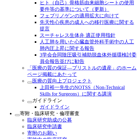
ヒト（自己）骨格筋由来細胞シートの使用
要件等の基準について（更新）
フェブリノゲンの適用拡大に向けて
先天性心疾患の成人への移行医療に関する
提言
スーチャレス生体弁 適正使用指針
人工肺を用いた心臓血管外科手術中の人工
肺内圧上昇に関する報告
3学会合同陰圧吸引補助脱血体外循環検討委
員会報告並びに勧告
「医療の質の保証―ブリストルの遺産」のホーム
ページ掲載にあたって
医療の質向上プロジェクト
上田裕一先生のNOTSS（Non-Technical
Skills for Surgeons）に関する講演
ガイドライン
ガイドライン
寄附・臨床研究・倫理審査
臨床研究助成の公募
臨床研究申請書
寄附のお願い