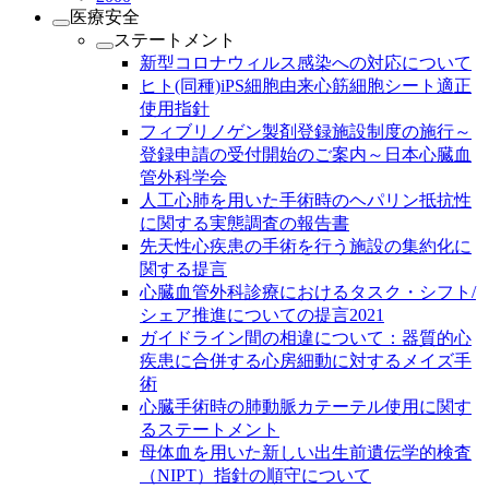
医療安全
ステートメント
新型コロナウィルス感染への対応について
ヒト(同種)iPS細胞由来心筋細胞シート適正
使用指針
フィブリノゲン製剤登録施設制度の施行～
登録申請の受付開始のご案内～日本心臓血
管外科学会
人工心肺を用いた手術時のヘパリン抵抗性
に関する実態調査の報告書
先天性心疾患の手術を行う施設の集約化に
関する提言
心臓血管外科診療におけるタスク・シフト/
シェア推進についての提言2021
ガイドライン間の相違について：器質的心
疾患に合併する心房細動に対するメイズ手
術
心臓手術時の肺動脈カテーテル使用に関す
るステートメント
母体血を用いた新しい出生前遺伝学的検査
（NIPT）指針の順守について