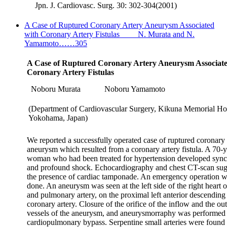
Jpn. J. Cardiovasc. Surg. 30: 302-304(2001)
A Case of Ruptured Coronary Artery Aneurysm Associated
with Coronary Artery Fistulas N. Murata and N.
Yamamoto……305
A Case of Ruptured Coronary Artery Aneurysm Associate
Coronary Artery Fistulas
Noboru Murata
Noboru Yamamoto
(Department of Cardiovascular Surgery, Kikuna Memorial Hos
Yokohama, Japan)
We reported a successfully operated case of ruptured coronary 
aneurysm which resulted from a coronary artery fistula. A 70-y
woman who had been treated for hypertension developed syn
and profound shock. Echocardiography and chest CT-scan su
the presence of cardiac tamponade. An emergency operation 
done. An aneurysm was seen at the left side of the right heart 
and pulmonary artery, on the proximal left anterior descending
coronary artery. Closure of the orifice of the inflow and the ou
vessels of the aneurysm, and aneurysmorraphy was performed
cardiopulmonary bypass. Serpentine small arteries were found