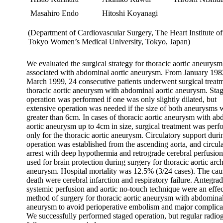
Masahiro Endo
Hitoshi Koyanagi
(Department of Cardiovascular Surgery, The Heart Institute of
Tokyo Women’s Medical University, Tokyo, Japan)
We evaluated the surgical strategy for thoracic aortic aneurysm
associated with abdominal aortic aneurysm. From January 198
March 1999, 24 consecutive patients underwent surgical treatm
thoracic aortic aneurysm with abdominal aortic aneurysm. Sta
operation was performed if one was only slightly dilated, but
extensive operation was needed if the size of both aneurysms 
greater than 6cm. In cases of thoracic aortic aneurysm with a
aortic aneurysm up to 4cm in size, surgical treatment was per
only for the thoracic aortic aneurysm. Circulatory support duri
operation was established from the ascending aorta, and circul
arrest with deep hypothermia and retrograde cerebral perfusio
used for brain protection during surgery for thoracic aortic arc
aneurysm. Hospital mortality was 12.5% (3/24 cases). The cau
death were cerebral infarction and respiratory failure. Antegra
systemic perfusion and aortic no-touch technique were an effec
method of surgery for thoracic aortic aneurysm with abdominal
aneurysm to avoid perioperative embolism and major complica
We successfully performed staged operation, but regular radio