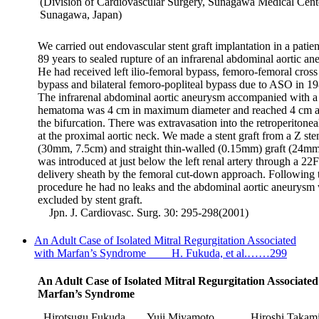
(Division of Cardiovascular Surgery, Sunagawa Medical Cent
Sunagawa, Japan)
We carried out endovascular stent graft implantation in a patie
89 years to sealed rupture of an infrarenal abdominal aortic a
He had received left ilio-femoral bypass, femoro-femoral cross
bypass and bilateral femoro-popliteal bypass due to ASO in 19
The infrarenal abdominal aortic aneurysm accompanied with a
hematoma was 4 cm in maximum diameter and reached 4 cm 
the bifurcation. There was extravasation into the retroperitonea
at the proximal aortic neck. We made a stent graft from a Z ste
(30mm, 7.5cm) and straight thin-walled (0.15mm) graft (24mm)
was introduced at just below the left renal artery through a 22F
delivery sheath by the femoral cut-down approach. Following 
procedure he had no leaks and the abdominal aortic aneurysm
excluded by stent graft.
Jpn. J. Cardiovasc. Surg. 30: 295-298(2001)
An Adult Case of Isolated Mitral Regurgitation Associated
with Marfan’s Syndrome H. Fukuda, et al.……299
An Adult Case of Isolated Mitral Regurgitation Associated
Marfan’s Syndrome
Hirotsugu Fukuda
Yuji Miyamoto
Hiroshi Takam