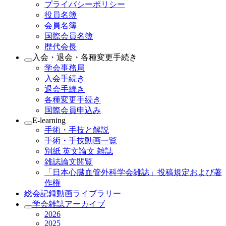
プライバシーポリシー
役員名簿
会員名簿
国際会員名簿
歴代会長
入会・退会・各種変更手続き
学会事務局
入会手続き
退会手続き
各種変更手続き
国際会員申込み
E-learning
手術・手技と解説
手術・手技動画一覧
別紙 英文論文 雑誌
雑誌論文閲覧
「日本心臓血管外科学会雑誌」投稿規定および著
作権
総会記録動画ライブラリー
学会雑誌アーカイブ
2026
2025