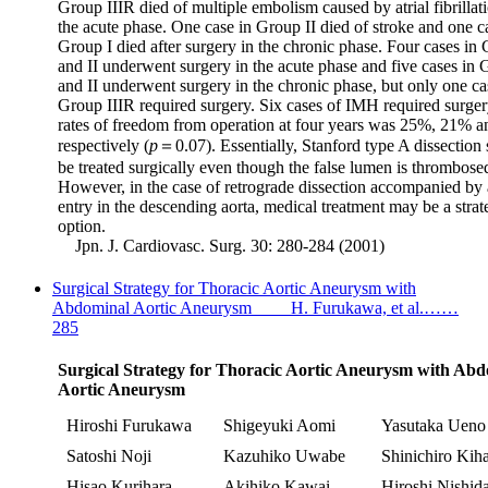
Group IIIR died of multiple embolism caused by atrial fibrillat
the acute phase. One case in Group II died of stroke and one c
Group I died after surgery in the chronic phase. Four cases in
and II underwent surgery in the acute phase and five cases in 
and II underwent surgery in the chronic phase, but only one ca
Group IIIR required surgery. Six cases of IMH required surge
rates of freedom from operation at four years was 25%, 21% 
respectively (
p
＝0.07). Essentially, Stanford type A dissection
be treated surgically even though the false lumen is thrombose
However, in the case of retrograde dissection accompanied by
entry in the descending aorta, medical treatment may be a stra
option.
Jpn. J. Cardiovasc. Surg. 30: 280-284 (2001)
Surgical Strategy for Thoracic Aortic Aneurysm with
Abdominal Aortic Aneurysm H. Furukawa, et al.……
285
Surgical Strategy for Thoracic Aortic Aneurysm with Ab
Aortic Aneurysm
Hiroshi Furukawa
Shigeyuki Aomi
Yasutaka Ueno
Satoshi Noji
Kazuhiko Uwabe
Shinichiro Kih
Hisao Kurihara
Akihiko Kawai
Hiroshi Nishid