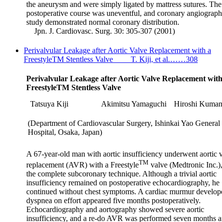
the aneurysm and were simply ligated by mattress sutures. The
postoperative course was uneventful, and coronary angiograph
study demonstrated normal coronary distribution.
Jpn. J. Cardiovasc. Surg. 30: 305-307 (2001)
Perivalvular Leakage after Aortic Valve Replacement with a
FreestyleTM Stentless Valve T. Kiji, et al.……308
Perivalvular Leakage after Aortic Valve Replacement with
FreestyleTM Stentless Valve
Tatsuya Kiji
Akimitsu Yamaguchi
Hiroshi Kuma
(Department of Cardiovascular Surgery, Ishinkai Yao General
Hospital, Osaka, Japan)
A 67-year-old man with aortic insufficiency underwent aortic 
TM
replacement (AVR) with a Freestyle
valve (Medtronic Inc.)
the complete subcoronary technique. Although a trivial aortic
insufficiency remained on postoperative echocardiography, he
continued without chest symptoms. A cardiac murmur develop
dyspnea on effort appeared five months postoperatively.
Echocardiography and aortography showed severe aortic
insufficiency, and a re-do AVR was performed seven months af