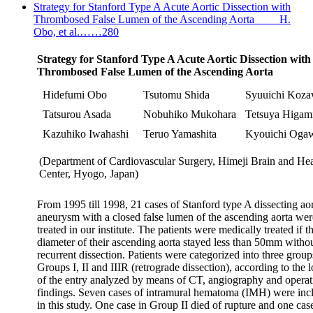
Strategy for Stanford Type A Acute Aortic Dissection with
Thrombosed False Lumen of the Ascending Aorta H.
Obo, et al.……280
Strategy for Stanford Type A Acute Aortic Dissection with
Thrombosed False Lumen of the Ascending Aorta
Hidefumi Obo
Tsutomu Shida
Syuuichi Koz
Tatsurou Asada
Nobuhiko Mukohara
Tetsuya Higam
Kazuhiko Iwahashi
Teruo Yamashita
Kyouichi Oga
(Department of Cardiovascular Surgery, Himeji Brain and Hea
Center, Hyogo, Japan)
From 1995 till 1998, 21 cases of Stanford type A dissecting aor
aneurysm with a closed false lumen of the ascending aorta wer
treated in our institute. The patients were medically treated if t
diameter of their ascending aorta stayed less than 50mm witho
recurrent dissection. Patients were categorized into three group
Groups I, II and IIIR (retrograde dissection), according to the 
of the entry analyzed by means of CT, angiography and operat
findings. Seven cases of intramural hematoma (IMH) were inc
in this study. One case in Group II died of rupture and one cas