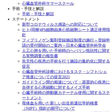
心臓血管外科サマースクール
手術・手技と解説
手術・手技と解説
ステートメント
新型コロナウィルス感染への対応について
ヒト(同種)iPS細胞由来心筋細胞シート適正使用指
針
フィブリノゲン製剤登録施設制度の施行～登録申
請の受付開始のご案内～日本心臓血管外科学会
人工心肺を用いた手術時のヘパリン抵抗性に関す
る実態調査の報告書
先天性心疾患の手術を行う施設の集約化に関する
提言
心臓血管外科診療におけるタスク・シフト/シェ
ア推進についての提言2021
ガイドライン間の相違について：器質的心疾患に
合併する心房細動に対するメイズ手術
心臓手術時の肺動脈カテーテル使用に関するステ
ートメント
母体血を用いた新しい出生前遺伝学的検査
（NIPT）指針の順守について