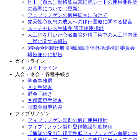
ヒト（自己）骨格筋由来細胞シートの使用要件等
の基準について（更新）
フェブリノゲンの適用拡大に向けて
先天性心疾患の成人への移行医療に関する提言
スーチャレス生体弁 適正使用指針
人工肺を用いた心臓血管外科手術中の人工肺内圧
上昇に関する報告
3学会合同陰圧吸引補助脱血体外循環検討委員会
報告並びに勧告
ガイドライン
ガイドライン
入会・退会・各種手続き
学会事務局
入会手続き
退会手続き
各種変更手続き
国際会員申込み
フィブリノゲン
フィブリノゲン製剤の適正使用指針
フィブリノゲン製剤登録施設制度規程
【通知の発出】後天性低フィブリノゲン血症にお
ける乾燥人フィブリノゲンの使用に当たっての留