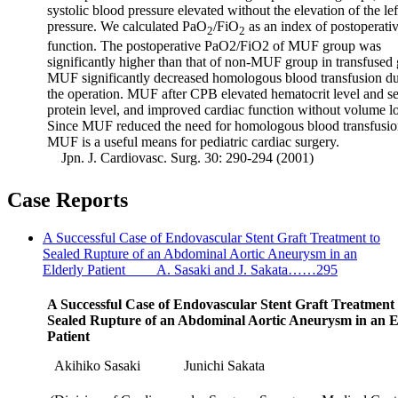
systolic blood pressure elevated without the elevation of the left
pressure. We calculated PaO
/FiO
as an index of postoperati
2
2
function. The postoperative PaO2/FiO2 of MUF group was
significantly higher than that of non-MUF group in transfused
MUF significantly decreased homologous blood transfusion d
the operation. MUF after CPB elevated hematocrit level and s
protein level, and improved cardiac function without volume l
Since MUF reduced the need for homologous blood transfusio
MUF is a useful means for pediatric cardiac surgery.
Jpn. J. Cardiovasc. Surg. 30: 290-294 (2001)
Case Reports
A Successful Case of Endovascular Stent Graft Treatment to
Sealed Rupture of an Abdominal Aortic Aneurysm in an
Elderly Patient A. Sasaki and J. Sakata……295
A Successful Case of Endovascular Stent Graft Treatment 
Sealed Rupture of an Abdominal Aortic Aneurysm in an E
Patient
Akihiko Sasaki
Junichi Sakata