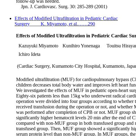
follow-up was needed.
Jpn. J. Cardiovasc. Surg. 30: 285-289 (2001)
Effects of Modified Ultrafiltration in Pediatric Cardiac
Surgery K. Miyamoto, et al.……290
Effects of Modified Ultrafiltration in Pediatric Cardiac Su
Kazuyuki Miyamoto
Kunihiro Yonenaga
Touitsu Hiray
Ichiro Ideta
(Cardiac Surgery, Kumamoto City Hospital, Kumamoto, Japa
Modified ultrafiltration (MUF) for cardiopulmonary bypass (C
children decreases total body water and improves left heart fun
We investigated the effects of MUF in pediatric open-heart sur
Eighty-six patients less than 15kg who underwent radical card
operation were divided into four groups according to whether 
received trans
fusion during the operation or not, and whethe
was performed after completion of CPB or not. MUF group 
significantly higher hematocrit levels 20 min after the end of 
compared with non-MUF group in both transfused group and 
transfused group. Then, MUF group showed a significantly hi
serum protein level than non-MUF group. In MUF groups, the