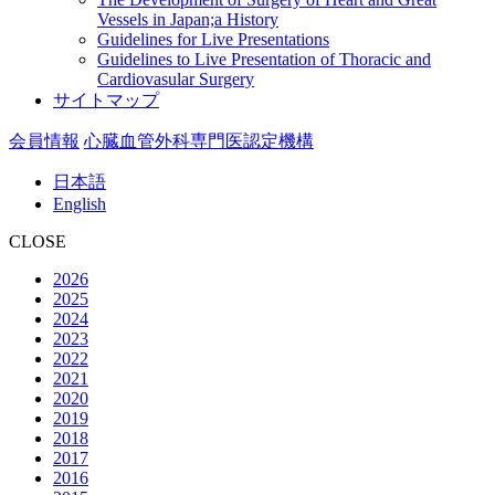
Vessels in Japan;a History
Guidelines for Live Presentations
Guidelines to Live Presentation of Thoracic and
Cardiovasular Surgery
サイトマップ
会員情報
心臓血管外科専門医認定機構
日本語
English
CLOSE
2026
2025
2024
2023
2022
2021
2020
2019
2018
2017
2016