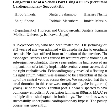
Long-term Use of a Venous Port Using a PCPS (Percutan
Cardiopulmonary Support) Kit
Hiroo Shikata
Shigeru Sakamoto
Hisateru Nishi
Shinji Shono
Toshiaki Matsubara
Junichi Matsub
(Department of Thoracic and Cardiovascular Surgery, Kanaz
Medical University, Ishikawa, Japan)
A 15-year-old boy who had been treated for TOF (tetralogy of 
at 3 years of age was admitted with dysphagia due to esophage
stenosis. He also suffered from malrotation of the intestine. Th
esophageal stenosis was caused by recurrent cyclic vomiting a
subsequent esophagitis. Three years earlier, he had received an
implantation of a totally implantable central venous access dev
the right cephalic vein. Echocardiography revealed a floating 
his right atrium, which was assumed to be a thrombus at the ca
tip of the central venous access device. We suspected that the 
atrial thrombus in this case was complicated by the long-term (
years) use of the venous central port. He was suspected to hav
pulmonary embolism. A perfusion lung scan (99mTc-MAA) re
multiple diminished uptake in both lungs. The thrombus was 
successfully under partial cardiopulmonary bypass. The postop
course was uneventful.