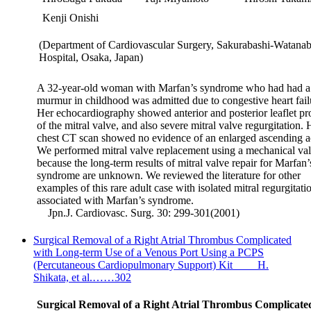
Kenji Onishi
(Department of Cardiovascular Surgery, Sakurabashi-Watana
Hospital, Osaka, Japan)
A 32-year-old woman with Marfan’s syndrome who had had a 
murmur in childhood was admitted due to congestive heart fail
Her echocardiography showed anterior and posterior leaflet pr
of the mitral valve, and also severe mitral valve regurgitation. 
chest CT scan showed no evidence of an enlarged ascending a
We performed mitral valve replacement using a mechanical val
because the long-term results of mitral valve repair for Marfan’
syndrome are unknown. We reviewed the literature for other
examples of this rare adult case with isolated mitral regurgitati
associated with Marfan’s syndrome.
Jpn.J. Cardiovasc. Surg. 30: 299-301(2001)
Surgical Removal of a Right Atrial Thrombus Complicated
with Long-term Use of a Venous Port Using a PCPS
(Percutaneous Cardiopulmonary Support) Kit H.
Shikata, et al.……302
Surgical Removal of a Right Atrial Thrombus Complicate