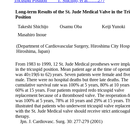
Tricuspid Position T. Shichijo, et al.……277
Long-term Results of the St. Jude Medical Valve in the Tr
Position
Takeshi Shichijo
Osamu Oba
Keiji Yunoki
Masahiro Inoue
(Department of Cardiovascular Surgery, Hiroshima City Hospi
Hiroshima, Japan)
From 1983 to 1999, 12 St. Jude Medical prostheses were impl
in the tricuspid position. Mean patient age at the time of operat
was 40±19(6 to 62) years. Seven patients were female and fiv
male. There were no hospital deaths but three late deaths. The
cumulative survival rate was 100% at 5 years, 80% at 10 years
60% at 15 years. Four patients required redo tricuspid valve
replacement because of a thrombosed valve. The reoperation-fr
was 100% at 5 years, 78% at 10 years and 29% at 15 years. Th
illustrated that patients who underwent tricuspid valve replace
with the St. Jude Medical valve should receive strict anticoagu
therapy.
Jpn. J. Cardiovasc. Surg. 30: 277-279 (2001)